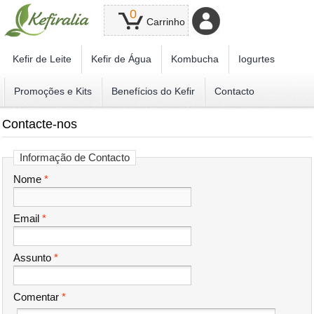
0
Carrinho
Kefir de Leite
Kefir de Água
Kombucha
Iogurtes
Promoções e Kits
Benefícios do Kefir
Contacto
Contacte-nos
Informação de Contacto
Nome
*
Email
*
Assunto
*
Comentar
*