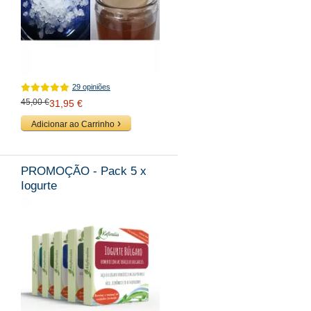
29 opiniões
45,00 €
31,95 €
Adicionar ao Carrinho
PROMOÇÃO - Pack 5 x
Iogurte