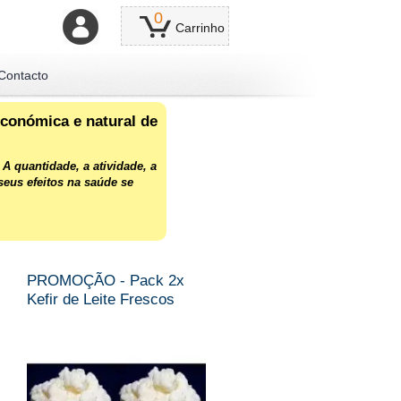
0
Carrinho
Contacto
económica e natural de
 A quantidade, a atividade, a
seus efeitos na saúde se
PROMOÇÃO - Pack 2x
Kefir de Leite Frescos