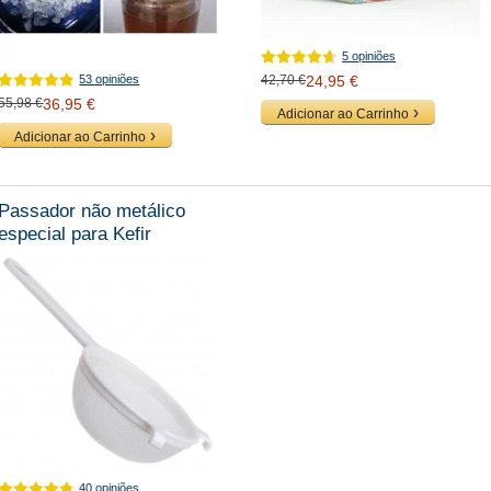
5 opiniões
53 opiniões
42,70 €
24,95 €
55,98 €
36,95 €
Adicionar ao Carrinho
Adicionar ao Carrinho
Passador não metálico
especial para Kefir
40 opiniões