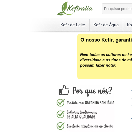
Kefir de Leite
Kefir de Água
Ko
O nosso Kefir, garant
Nem todas as culturas de kef
diversidade e os tipos de m
possam fazer notar.