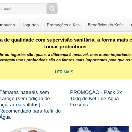
mbucha
Iogurtes
Promoções e Kits
Benefícios do Kefir
ia de qualidade com supervisão sanitária, a forma mais 
tomar probióticos.
ir ou iogurtes são iguais, a diferença é invisível, mas muito importante.
icrorganismos probióticos são os fatores mais importantes para que os 
LER MAIS...
Tâmaras naturais sem
PROMOÇÃO - Pack 2x
caroço (sem adição de
100g de Kefir de Água
açúcar ou sulfitos) -
Frescos
Recomendado para Kefir de
Água