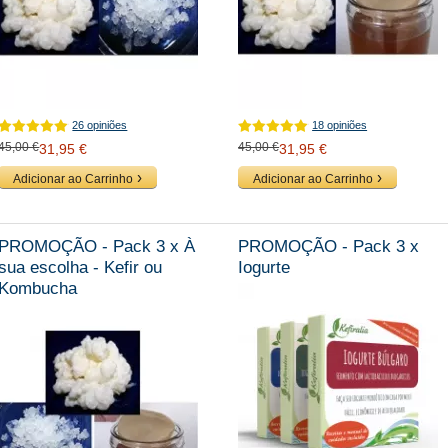
26 opiniões
18 opiniões
45,00 €
45,00 €
31,95 €
31,95 €
Adicionar ao Carrinho
Adicionar ao Carrinho
PROMOÇÃO - Pack 3 x À
PROMOÇÃO - Pack 3 x
sua escolha - Kefir ou
Iogurte
Kombucha