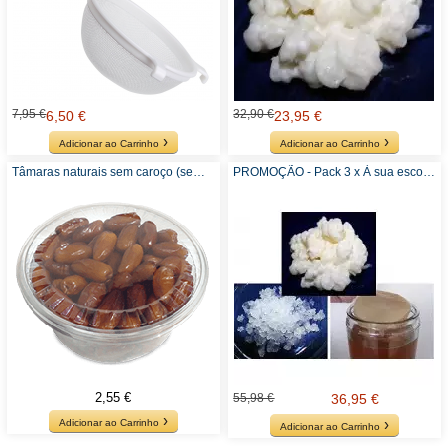
7,95 €
32,90 €
6,50 €
23,95 €
Adicionar ao Carrinho
Adicionar ao Carrinho
Tâmaras naturais sem caroço (sem adição de açúcar ou sulfitos) - Recomendado para Kefir de Água
PROMOÇÃO - Pack 3 x À sua escolha - Kefir ou Kombucha
2,55 €
55,98 €
36,95 €
Adicionar ao Carrinho
Adicionar ao Carrinho