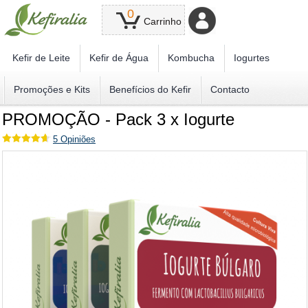
0
Carrinho
Kefir de Leite
Kefir de Água
Kombucha
Iogurtes
Promoções e Kits
Benefícios do Kefir
Contacto
PROMOÇÃO - Pack 3 x Iogurte
5
Opiniões