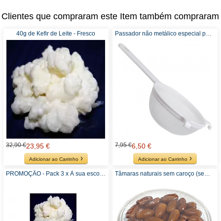
Clientes que compraram este Item também compraram
40g de Kefir de Leite - Fresco
Passador não metálico especial para Kefir
32,90 €
7,95 €
23,95 €
6,50 €
Adicionar ao Carrinho
Adicionar ao Carrinho
PROMOÇÃO - Pack 3 x À sua escolha - Kefir ou Kombucha
Tâmaras naturais sem caroço (sem adição de açúcar ou sulfitos) - Recomendado para Kefir de Água