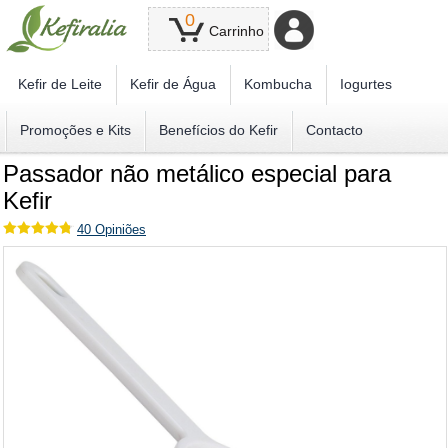
0
Carrinho
Kefir de Leite
Kefir de Água
Kombucha
Iogurtes
Promoções e Kits
Benefícios do Kefir
Contacto
Passador não metálico especial para
Kefir
40
Opiniões