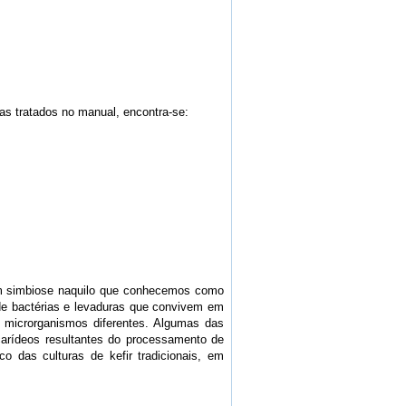
mas tratados no manual, encontra-se:
 em simbiose naquilo que conhecemos como
 de bactérias e levaduras que convivem em
 microrganismos diferentes. Algumas das
carídeos resultantes do processamento de
o das culturas de kefir tradicionais, em