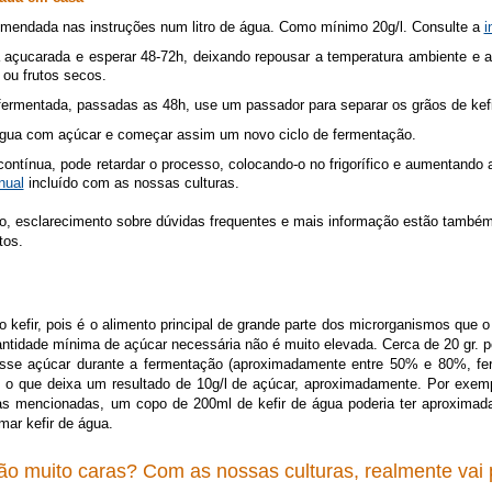
omendada nas instruções num litro de água. Como mínimo 20g/l. Consulte a
i
a açucarada e esperar 48-72h, deixando repousar a temperatura ambiente e a
 ou frutos secos.
ermentada, passadas as 48h, use um passador para separar os grãos de kefi
água com açúcar e começar assim um novo ciclo de fermentação.
 contínua, pode retardar o processo, colocando-o no frigorífico e aumentand
nual
incluído com as nossas culturas.
mo, esclarecimento sobre dúvidas frequentes e mais informação estão també
tos.
o kefir, pois é o alimento principal de grande parte dos microrganismos que 
ntidade mínima de açúcar necessária não é muito elevada. Cerca de 20 gr. por
desse açúcar durante a fermentação (aproximadamente entre 50% e 80%, f
 o que deixa um resultado de 10g/l de açúcar, aproximadamente. Por exem
s mencionadas, um copo de 200ml de kefir de água poderia ter aproximada
mar kefir de água.
ão muito caras? Com as nossas culturas, realmente vai 