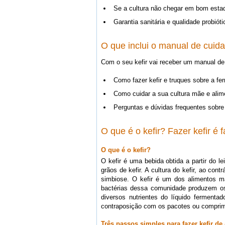
Se a cultura não chegar em bom estad
Garantia sanitária e qualidade probiót
O que inclui o manual de cuid
Com o seu kefir vai receber um manual de 
Como fazer kefir e truques sobre a fe
Como cuidar a sua cultura mãe e alim
Perguntas e dúvidas frequentes sobre o
O que é o kefir? Fazer kefir é 
O que é o kefir?
O kefir é uma bebida obtida a partir do
grãos de kefir. A cultura do kefir, ao c
simbiose. O kefir é um dos alimentos m
bactérias dessa comunidade produzem os 
diversos nutrientes do líquido fermenta
contraposição com os pacotes ou compri
Três passos simples para fazer kefir de