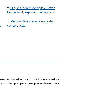
O que é p kefir de água? Fazer
kefir é fácil, explicamos-lhe como
Método de envio e tempos de
o
conservação
ias
, embalados com líquido de cobertura
 com o tempo, para que possa fazer mais