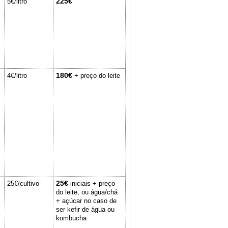
225€
5€/litro
180€
4€/litro
+ preço do leite
25€
25€/cultivo
iniciais + preço
do leite, ou água/chá
+ açúcar no caso de
ser kefir de água ou
kombucha