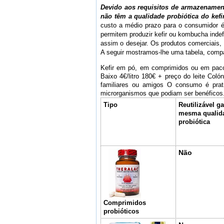
Devido aos requisitos de armazenament
não têm a qualidade probiótica do kef
custo a médio prazo para o consumidor é m
permitem produzir kefir ou kombucha inde
assim o desejar. Os produtos comerciais, 
A seguir mostramos-lhe uma tabela, comp
Kefir em pó, em comprimidos ou em pacot
Baixo 4€/litro 180€ + preço do leite Col
familiares ou amigos O consumo é pratic
microrganismos que podiam ser benéficos. 
Tipo
Reutilizável g
mesma qualid
probiótica
Não
Comprimidos
probióticos