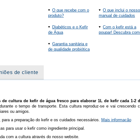
O que recebe com o
O que inclui o nosso
produto?
manual de cuidados
Diabéticos e o Kefir
Com o kefir está a
de Água
poupar! Descubra com
Garantia sanitária e
de qualidade probiótica
niões de cliente
e cultura de kefir de água fresco para elaborar 1L de kefir cada 1-2 d
 durante o tempo de transporte. Esta cultura reproduz-se e vai crescendo
liares ou amigos.
para a preparação do kefir e os cuidados necessários.
Mais informação
as para usar o kefir como ingrediente principal.
da com a cultura através do nosso website.