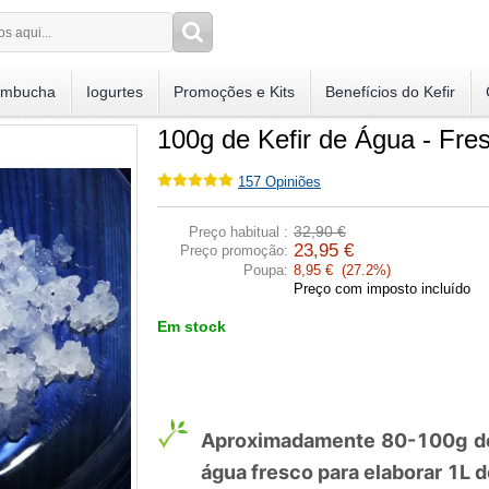
mbucha
Iogurtes
Promoções e Kits
Benefícios do Kefir
100g de Kefir de Água - Fre
157
Opiniões
32,90 €
Preço habitual :
23,95 €
Preço promoção:
Poupa:
8,95 € (27.2%)
Preço com imposto incluído
Em stock
Aproximadamente 80-100g de 
água fresco para elaborar 1L d