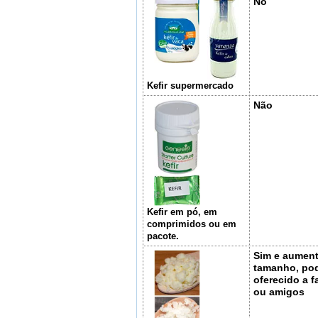
No
Kefir supermercado
Não
Kefir em pó, em
comprimidos ou em
pacote.
Sim e aument
tamanho, po
oferecido a f
ou amigos