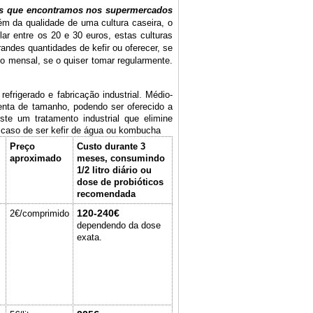
iais que encontramos nos supermercados
ém da qualidade de uma cultura caseira, o
lar entre os 20 e 30 euros, estas culturas
ndes quantidades de kefir ou oferecer, se
co mensal, se o quiser tomar regularmente.
rigerado e fabricação industrial. Médio-
menta de tamanho, podendo ser oferecido a
ste um tratamento industrial que elimine
o caso de ser kefir de água ou kombucha
Preço
Custo durante 3
aproximado
meses, consumindo
1/2 litro diário ou
dose de probióticos
recomendada
120-240€
2€/comprimido
dependendo da dose
exata.