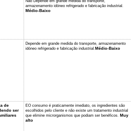
Não Depende em grande medida do transporte,
armazenamento idóneo refrigerado e fabricação industrial.
Médio-Baixo
Depende em grande medida do transporte, armazenamento
Médio-Baixo
idóneo refrigerado e fabricação industrial.
a de
EO consumo é praticamente imediato, os ingredientes são
dendo ser
escolhidos pelo cliente e não existe um tratamento industrial
amiliares
Muy
que elimine microrganismos que podiam ser benéficos.
alto