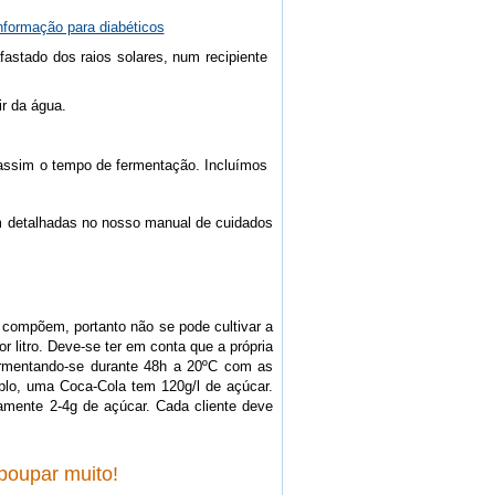
nformação para diabéticos
fastado dos raios solares, num recipiente
r da água.
o assim o tempo de fermentação. Incluímos
m detalhadas no nosso manual de cuidados
o compõem, portanto não se pode cultivar a
 litro. Deve-se ter em conta que a própria
ermentando-se durante 48h a 20ºC com as
plo, uma Coca-Cola tem 120g/l de açúcar.
mente 2-4g de açúcar. Cada cliente deve
poupar muito!