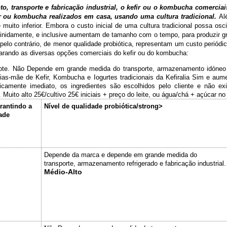
o, transporte e fabricação industrial, o kefir ou o kombucha comerc
ir ou kombucha realizados em casa, usando uma cultura tradicional.
Al
uito inferior. Embora o custo inicial de uma cultura tradicional possa osci
finidamente, e inclusive aumentam de tamanho com o tempo, para produzir gra
pelo contrário, de menor qualidade probiótica, representam um custo periódi
arando as diversas opções comerciais do kefir ou do kombucha:
e. Não Depende em grande medida do transporte, armazenamento idóneo ref
ónias-mãe de Kefir, Kombucha e Iogurtes tradicionais da Kefiralia Sim e au
amente imediato, os ingredientes são escolhidos pelo cliente e não exi
Muito alto 25€/cultivo 25€ iniciais + preço do leite, ou água/chá + açúcar n
arantindo a
Nível de qualidade probiótica/strong>
ade
Depende da marca e depende em grande medida do
transporte, armazenamento refrigerado e fabricação industrial.
Médio-Alto