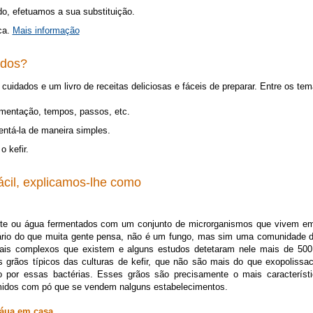
o, efetuamos a sua substituição.
ica.
Mais informação
ados?
cuidados e um livro de receitas deliciosas e fáceis de preparar. Entre os te
rmentação, tempos, passos, etc.
entá-la de maneira simples.
 kefir.
fácil, explicamos-lhe como
 leite ou água fermentados com um conjunto de microrganismos que vivem
ontrário do que muita gente pensa, não é um fungo, mas sim uma comunidade
ais complexos que existem e alguns estudos detetaram nele mais de 500
grãos típicos das culturas de kefir, que não são mais do que exopolissa
do por essas bactérias. Esses grãos são precisamente o mais característic
midos com pó que se vendem nalguns estabelecimentos.
 áua em casa