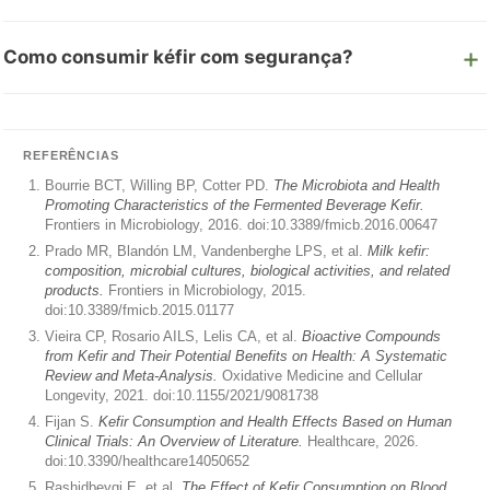
Como consumir kéfir com segurança?
REFERÊNCIAS
Bourrie BCT, Willing BP, Cotter PD.
The Microbiota and Health
Promoting Characteristics of the Fermented Beverage Kefir.
Frontiers in Microbiology, 2016. doi:10.3389/fmicb.2016.00647
Prado MR, Blandón LM, Vandenberghe LPS, et al.
Milk kefir:
composition, microbial cultures, biological activities, and related
products.
Frontiers in Microbiology, 2015.
doi:10.3389/fmicb.2015.01177
Vieira CP, Rosario AILS, Lelis CA, et al.
Bioactive Compounds
from Kefir and Their Potential Benefits on Health: A Systematic
Review and Meta-Analysis.
Oxidative Medicine and Cellular
Longevity, 2021. doi:10.1155/2021/9081738
Fijan S.
Kefir Consumption and Health Effects Based on Human
Clinical Trials: An Overview of Literature.
Healthcare, 2026.
doi:10.3390/healthcare14050652
Rashidbeygi E, et al.
The Effect of Kefir Consumption on Blood