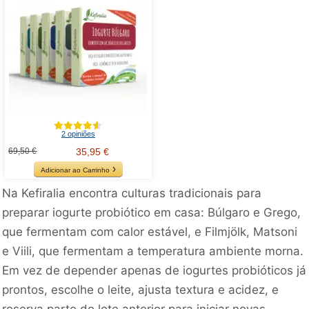
2 opiniões
69,50 €
35,95 €
Adicionar ao Carrinho
Na Kefiralia encontra culturas tradicionais para
preparar iogurte probiótico em casa: Búlgaro e Grego,
que fermentam com calor estável, e Filmjölk, Matsoni
e Viili, que fermentam a temperatura ambiente morna.
Em vez de depender apenas de iogurtes probióticos já
prontos, escolhe o leite, ajusta textura e acidez, e
reserva parte do lote anterior para iniciar novas