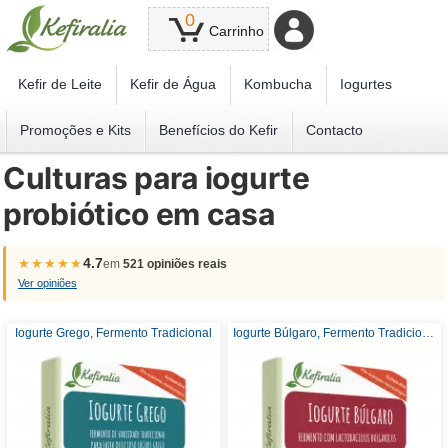
0
Carrinho
Kefir de Leite
Kefir de Água
Kombucha
Iogurtes
Promoções e Kits
Benefícios do Kefir
Contacto
Culturas para iogurte
probiótico em casa
4.7
★★★★★
em
521 opiniões reais
Ver opiniões
Iogurte Grego, Fermento Tradicional
Iogurte Búlgaro, Fermento Tradicional