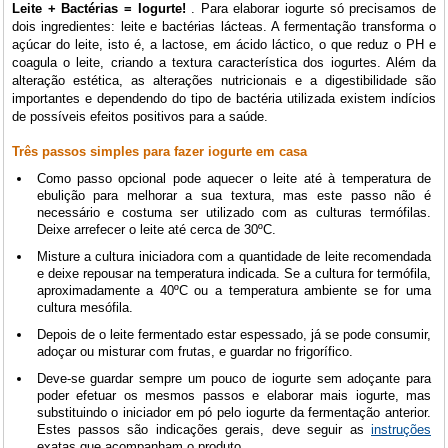
Leite + Bactérias = Iogurte!
. Para elaborar iogurte só precisamos de
dois ingredientes: leite e bactérias lácteas. A fermentação transforma o
açúcar do leite, isto é, a lactose, em ácido láctico, o que reduz o PH e
coagula o leite, criando a textura característica dos iogurtes. Além da
alteração estética, as alterações nutricionais e a digestibilidade são
importantes e dependendo do tipo de bactéria utilizada existem indícios
de possíveis efeitos positivos para a saúde.
Três passos simples para fazer iogurte em casa
Como passo opcional pode aquecer o leite até à temperatura de
ebulição para melhorar a sua textura, mas este passo não é
necessário e costuma ser utilizado com as culturas termófilas.
Deixe arrefecer o leite até cerca de 30ºC.
Misture a cultura iniciadora com a quantidade de leite recomendada
e deixe repousar na temperatura indicada. Se a cultura for termófila,
aproximadamente a 40ºC ou a temperatura ambiente se for uma
cultura mesófila.
Depois de o leite fermentado estar espessado, já se pode consumir,
adoçar ou misturar com frutas, e guardar no frigorífico.
Deve-se guardar sempre um pouco de iogurte sem adoçante para
poder efetuar os mesmos passos e elaborar mais iogurte, mas
substituindo o iniciador em pó pelo iogurte da fermentação anterior.
Estes passos são indicações gerais, deve seguir as
instruções
exatas que acompanham o produto.