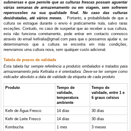
submersas e que permite que as culturas frescas possam aguentar
várias semanas de armazenamento ou em viagem, sem sofrerem
repercussões na sua qualidade final. No caso das culturas
desidratadas, até vários meses.
. Portanto, a probabilidade de que a
cultura se estrague durante o envio é praticamente nula, salvo raras
exceções. Contudo, no caso de suspeitar que ao receber a sua cultura,
esta não funciona corretamente, pode entrar em contacto connosco
através do email kefiralia@gmail.com para que o possamos ajudar e, se
determinarmos que a cultura se encontra em más condições,
reenviamos uma cultura nova, sem qualquer custo adicional.
Tabela de prazos de validade
Esta tabela faz sempre referência a produtos embalados e tratados para
armazenamento pela Kefiralia e é orientadora. Deve-se ter sempre como
indicador absoluto a data de validade da etiqueta de cada produto.
Produto
Tempo de
Tempo de
validade,
validade, entre 1 e
temperatura
6 graus celsius
ambiente
Kefir de Água Fresco
14 días
30 días
Kefir de Leite Fresco
14 días
30 días
Kombucha
1 mes
3 meses