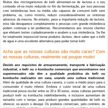
Muitos dos microrganismos do kefir alimentam-se de lactose e o seu
conteúdo vê-se muito reduzido no fim da fermentação, por isso pessoas
com intolerâncias leve ou média são capazes de consumir kefir sem
problema, ou, como mínimo, reduzir consideravelmente os sintomas
adversos da mesma. No entanto, pese a importante redução de lactose,
esta não desaparece completamente e pessoas com grande intolerância
podem continuar a ter problemas. Recomendamos aos nossos clientes
que efetuem testes cuidadosamente e avaliem a sua intolerância. Se lhe
for totalmente impossível tomar produtos lácteos, deve saber que o kefir
de água é uma excelente alternativa para poder tomar kefir.
Acha que as nossas culturas são muito caras? Com
as nossas culturas, realmente vai poupar muito!
Devido aos requisitos de armazenamento, transporte e fabricação
industrial, o kefir ou o kombucha comerciais que encontramos nos
supermercados não têm a qualidade probiótica do kefir ou
kombucha realizados em casa, usando uma cultura tradicional.
Além da qualidade de uma cultura caseira, o custo a médio prazo para o
consumidor é muito inferior. Embora o custo inicial de uma cultura
tradicional possa oscilar entre os 20 e 30 euros, estas culturas permitem
produzir kefir ou kombucha indefinidamente, e inclusive aumentam de
tamanho com o tempo, para produzir grandes quantidades de kefir ou
oferecer, se assim o desejar. Os produtos comerciais, pelo contrário, de