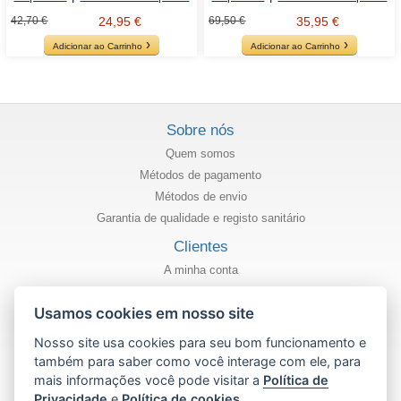
42,70 €
24,95 €
69,50 €
35,95 €
Adicionar ao Carrinho
Adicionar ao Carrinho
Sobre nós
Quem somos
Métodos de pagamento
Métodos de envio
Garantia de qualidade e registo sanitário
Clientes
A minha conta
Estado do meu pedido
Usamos cookies em nosso site
Informação
Nosso site usa cookies para seu bom funcionamento e
Política de privacidade
também para saber como você interage com ele, para
Termos e condições de uso
mais informações você pode visitar a
Política de
Política de cookies
Privacidade
e
Política de cookies