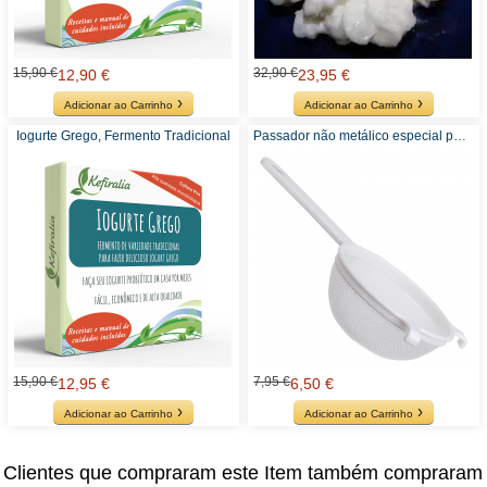
15,90 €
32,90 €
12,90 €
23,95 €
Adicionar ao Carrinho
Adicionar ao Carrinho
Iogurte Grego, Fermento Tradicional
Passador não metálico especial para Kefir
15,90 €
7,95 €
12,95 €
6,50 €
Adicionar ao Carrinho
Adicionar ao Carrinho
Clientes que compraram este Item também compraram