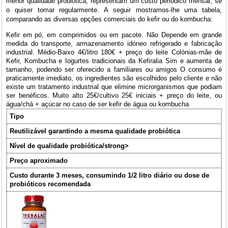
menor qualidade probiótica, representam um custo periódico mensal, se
o quiser tomar regularmente. A seguir mostramos-lhe uma tabela,
comparando as diversas opções comerciais do kefir ou do kombucha:
Kefir em pó, em comprimidos ou em pacote. Não Depende em grande
medida do transporte, armazenamento idóneo refrigerado e fabricação
industrial. Médio-Baixo 4€/litro 180€ + preço do leite Colónias-mãe de
Kefir, Kombucha e Iogurtes tradicionais da Kefiralia Sim e aumenta de
tamanho, podendo ser oferecido a familiares ou amigos O consumo é
praticamente imediato, os ingredientes são escolhidos pelo cliente e não
existe um tratamento industrial que elimine microrganismos que podiam
ser benéficos. Muito alto 25€/cultivo 25€ iniciais + preço do leite, ou
água/chá + açúcar no caso de ser kefir de água ou kombucha
Tipo
Reutilizável garantindo a mesma qualidade probiótica
Nível de qualidade probiótica/strong>
Preço aproximado
Custo durante 3 meses, consumindo 1/2 litro diário ou dose de
probióticos recomendada