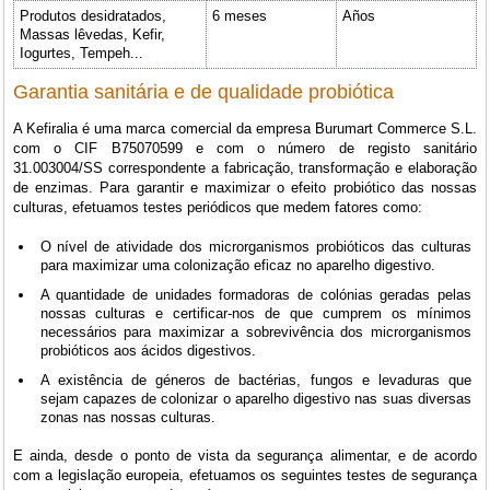
Produtos desidratados,
6 meses
Años
Massas lêvedas, Kefir,
Iogurtes, Tempeh...
Garantia sanitária e de qualidade probiótica
A Kefiralia é uma marca comercial da empresa Burumart Commerce S.L.
com o CIF B75070599 e com o número de registo sanitário
31.003004/SS correspondente a fabricação, transformação e elaboração
de enzimas. Para garantir e maximizar o efeito probiótico das nossas
culturas, efetuamos testes periódicos que medem fatores como:
O nível de atividade dos microrganismos probióticos das culturas
para maximizar uma colonização eficaz no aparelho digestivo.
A quantidade de unidades formadoras de colónias geradas pelas
nossas culturas e certificar-nos de que cumprem os mínimos
necessários para maximizar a sobrevivência dos microrganismos
probióticos aos ácidos digestivos.
A existência de géneros de bactérias, fungos e levaduras que
sejam capazes de colonizar o aparelho digestivo nas suas diversas
zonas nas nossas culturas.
E ainda, desde o ponto de vista da segurança alimentar, e de acordo
com a legislação europeia, efetuamos os seguintes testes de segurança